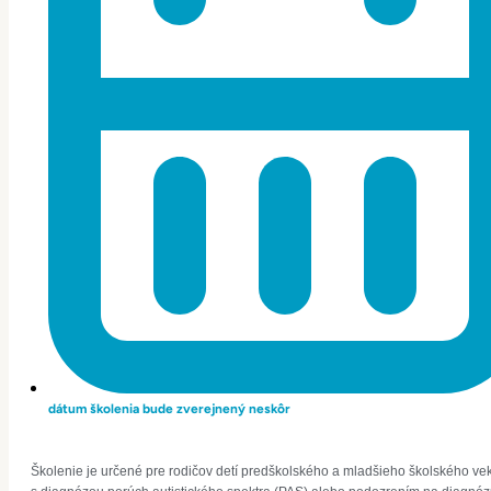
dátum školenia bude zverejnený neskôr
Školenie je určené pre rodičov detí predškolského a mladšieho školského ve