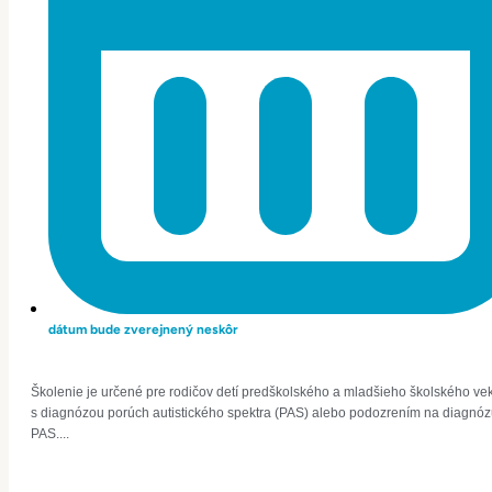
dátum bude zverejnený neskôr
Školenie je určené pre rodičov detí predškolského a mladšieho školského ve
s diagnózou porúch autistického spektra (PAS) alebo podozrením na diagnó
PAS....