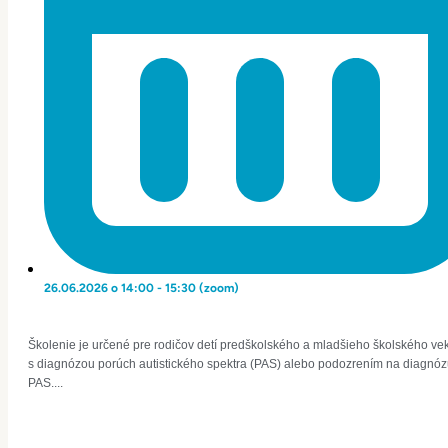
26.06.2026 o 14:00 - 15:30 (zoom)
Školenie je určené pre rodičov detí predškolského a mladšieho školského ve
s diagnózou porúch autistického spektra (PAS) alebo podozrením na diagnó
PAS....