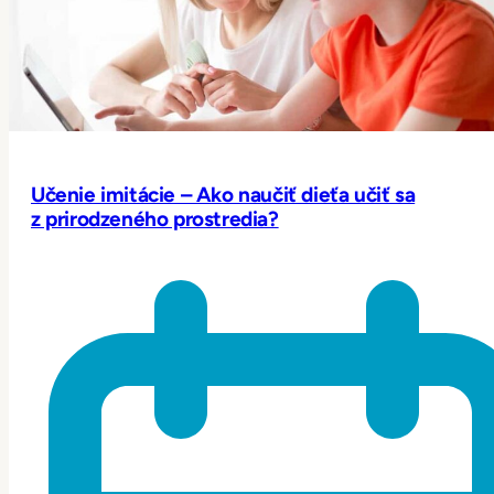
Učenie imitácie – Ako naučiť dieťa učiť sa
z prirodzeného prostredia?