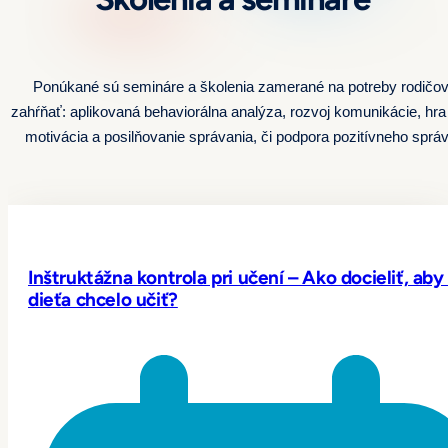
Ponúkané sú semináre a školenia zamerané na potreby rodičov
zahŕňať: aplikovaná behaviorálna analýza, rozvoj komunikácie, hra
motivácia a posilňovanie správania, či podpora pozitívneho sprá
Inštruktážna kontrola pri učení – Ako docieliť, aby
dieťa chcelo učiť?