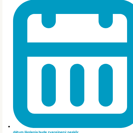
dátum školenia bude zverejnený neskôr