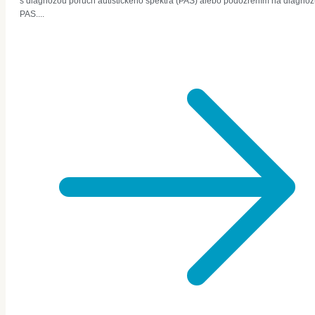
s diagnózou porúch autistického spektra (PAS) alebo podozrením na diagnó
PAS....