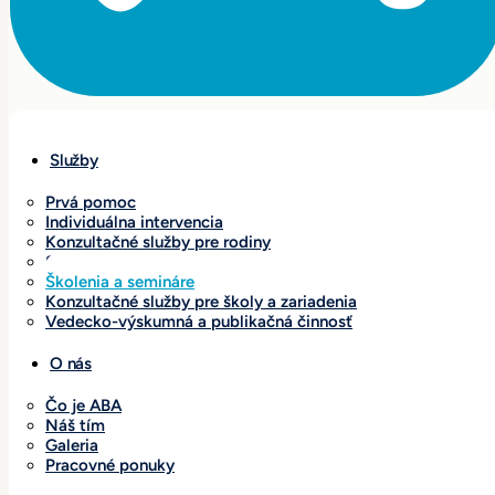
Služby
Prvá pomoc
Individuálna intervencia
Konzultačné služby pre rodiny
Sociálne skupiny
Školenia a semináre
Konzultačné služby pre školy a zariadenia
Vedecko-výskumná a publikačná činnosť
O nás
Čo je ABA
Náš tím
Galeria
Pracovné ponuky