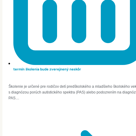
termín školenia bude zverejnený neskôr
Školenie je určené pre rodičov detí predškolského a mladšieho školského ve
s diagnózou porúch autistického spektra (PAS) alebo podozrením na diagnó
PAS....