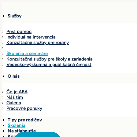
Služby
Prvá pomoc
Individuálna intervencia
Konzultačné služby pre rodiny
Sociálne skupiny
Školenia a semináre
Konzultačné služby pre školy a zariadenia
Vedecko-výskumná a publikačná činnosť
O nás
Čo je ABA
Náš tím
Galeria
Pracovné ponuky
Tipy pre rodičov
Školenia
Na stiahnutie
Kontakty