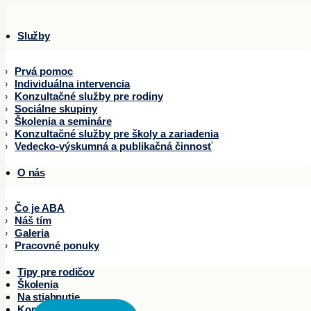
Služby
Prvá pomoc
Individuálna intervencia
Konzultačné služby pre rodiny
Sociálne skupiny
Školenia a semináre
Konzultačné služby pre školy a zariadenia
Vedecko-výskumná a publikačná činnosť
O nás
Čo je ABA
Náš tím
Galeria
Pracovné ponuky
Tipy pre rodičov
Školenia
Na stiahnutie
Kontakty