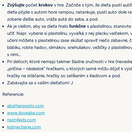
Zvýšujte
počet
krokov
v hre. Začnite s tým, že dieťa pustí au
dieťa pôjde s autom hore rampou, natankuje, pustí auto dole ra
zoberie ďalšie auto, vráža autá do seba, a pod.
Ak je cieľom, aby sa dieťa hralo
funkčne
s plastelínou, stanovt
učiť. Napr. vyberie si plastelínu, vyvaľká z nej placku valčekom
učení môžete s plastelínou zase skúšať spraviť niečo zábavné, čo
bábiku, robte hadov, slimákov, snehuliakov, vežičky z plastelínov
s nimi…
Pri deťoch, ktoré nemajú takmer žiadne zručnosti v hre (nevedi
„príčina – následok“ hračkami, u ktorých samé môžu dôjsť k výsl
hračky na stláčanie, hračky so zatĺkaním s kladivom a pod.
Zabávajte sa s vaším dieťaťom! J
Referencie:
abatherapists.com
www.iloveaba.com
nspt4kids.com
kidmechanix.com