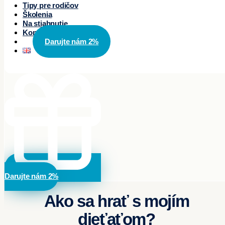
Tipy pre rodičov
Školenia
Na stiahnutie
Kontakty
Darujte nám 2%
Darujte nám 2%
Ako sa hrať s mojím
dieťaťom?