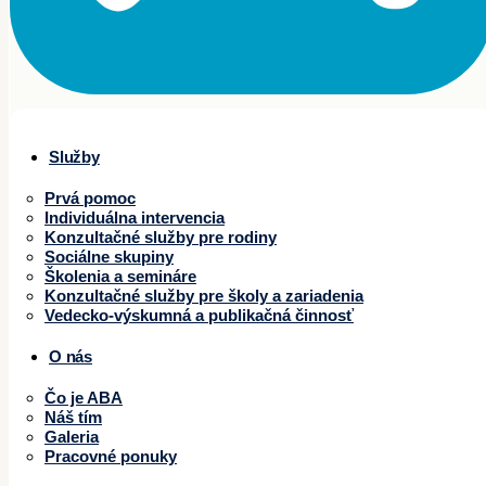
Služby
Prvá pomoc
Individuálna intervencia
Konzultačné služby pre rodiny
Sociálne skupiny
Školenia a semináre
Konzultačné služby pre školy a zariadenia
Vedecko-výskumná a publikačná činnosť
O nás
Čo je ABA
Náš tím
Galeria
Pracovné ponuky