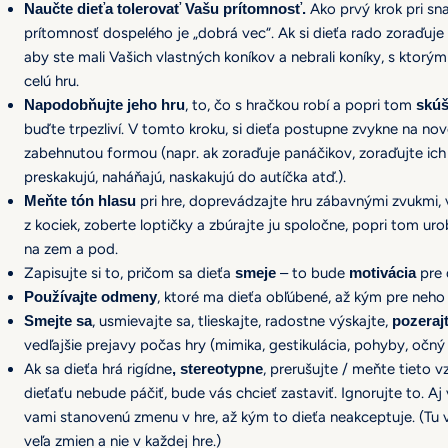
Naučte dieťa tolerovať Vašu prítomnosť.
Ako prvý krok pri sn
prítomnosť dospelého je „dobrá vec“. Ak si dieťa rado zoraďuje k
aby ste mali Vašich vlastných koníkov a nebrali koníky, s ktorým
celú hru.
Napodobňujte jeho hru
, to, čo s hračkou robí a popri tom
skúš
buďte trpezliví. V tomto kroku, si dieťa postupne zvykne na nov
zabehnutou formou (napr. ak zoraďuje panáčikov, zoraďujte ich 
preskakujú, naháňajú, naskakujú do autíčka atď.).
Meňte tón hlasu
pri hre, doprevádzajte hru zábavnými zvukmi, 
z kociek, zoberte loptičky a zbúrajte ju spoločne, popri tom ur
na zem a pod.
Zapisujte si to, pričom sa dieťa
smeje
– to bude
motivácia
pre 
Používajte odmeny
, ktoré ma dieťa obľúbené, až kým pre ne
Smejte sa
, usmievajte sa, tlieskajte, radostne výskajte,
pozerajt
vedľajšie prejavy počas hry (mimika, gestikulácia, pohyby, očný 
Ak sa dieťa hrá rigídne
, stereotypne
, prerušujte / meňte tieto v
dieťaťu nebude páčiť, bude vás chcieť zastaviť. Ignorujte to. Aj
vami stanovenú zmenu v hre, až kým to dieťa neakceptuje. (Tu vš
veľa zmien a nie v každej hre.)