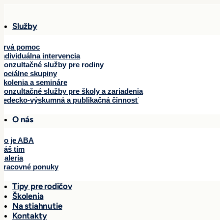
Služby
Prvá pomoc
Individuálna intervencia
Konzultačné služby pre rodiny
Sociálne skupiny
Školenia a semináre
Konzultačné služby pre školy a zariadenia
Vedecko-výskumná a publikačná činnosť
O nás
Čo je ABA
Náš tím
Galeria
Pracovné ponuky
Tipy pre rodičov
Školenia
Na stiahnutie
Kontakty