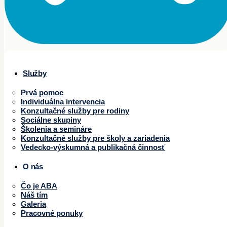
Služby
Prvá pomoc
Individuálna intervencia
Konzultačné služby pre rodiny
Sociálne skupiny
Školenia a semináre
Konzultačné služby pre školy a zariadenia
Vedecko-výskumná a publikačná činnosť
O nás
Čo je ABA
Náš tím
Galeria
Pracovné ponuky