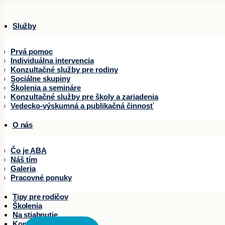
Služby
Prvá pomoc
Individuálna intervencia
Konzultačné služby pre rodiny
Sociálne skupiny
Školenia a semináre
Konzultačné služby pre školy a zariadenia
Vedecko-výskumná a publikačná činnosť
O nás
Čo je ABA
Náš tím
Galeria
Pracovné ponuky
Tipy pre rodičov
Školenia
Na stiahnutie
Kontakty