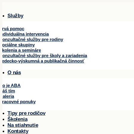
Služby
Prvá pomoc
Individuálna intervencia
Konzultačné služby pre rodiny
Sociálne skupiny
Školenia a semináre
Konzultačné služby pre školy a zariadenia
Vedecko-výskumná a publikačná činnosť
O nás
Čo je ABA
Náš tím
Galeria
Pracovné ponuky
Tipy pre rodičov
Školenia
Na stiahnutie
Kontakty